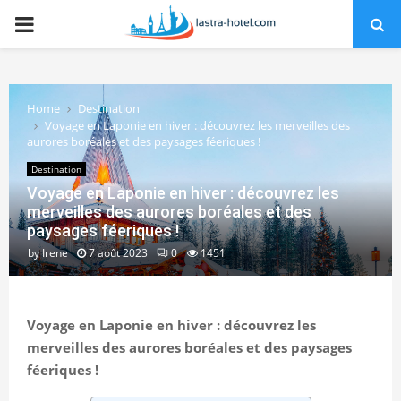
PRIMARY
MENU
Home
Destination
Voyage en Laponie en hiver : découvrez les merveilles des
aurores boréales et des paysages féeriques !
Destination
Voyage en Laponie en hiver : découvrez les
merveilles des aurores boréales et des
paysages féeriques !
by
Irene
7 août 2023
0
1451
Voyage en Laponie en hiver : découvrez les
merveilles des aurores boréales et des paysages
féeriques !