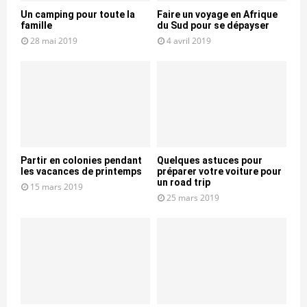
Un camping pour toute la
Faire un voyage en Afrique
famille
du Sud pour se dépayser
28 mai 2019
4 avril 2019
Partir en colonies pendant
Quelques astuces pour
les vacances de printemps
préparer votre voiture pour
un road trip
15 mars 2019
25 mars 2019