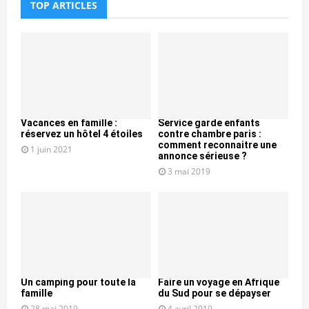
TOP ARTICLES
Vacances en famille :
Service garde enfants
réservez un hôtel 4 étoiles
contre chambre paris :
comment reconnaitre une
1 juin 2021
annonce sérieuse ?
3 mai 2019
Un camping pour toute la
Faire un voyage en Afrique
famille
du Sud pour se dépayser
28 mai 2019
4 avril 2019